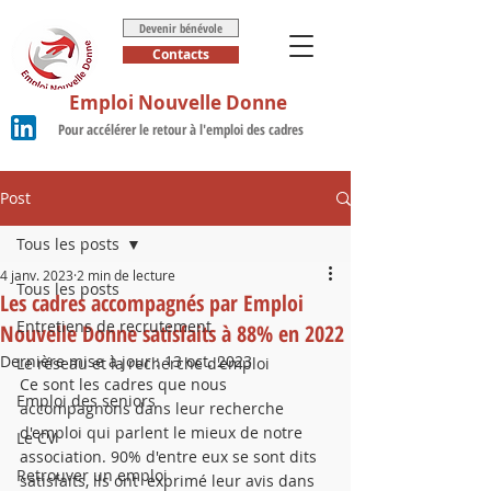
Devenir bénévole
Contacts
Emploi Nouvelle Donne
Pour accélérer le retour à l'emploi des cadres
Post
Tous les posts
4 janv. 2023
2 min de lecture
Tous les posts
Les cadres accompagnés par Emploi
Entretiens de recrutement
Nouvelle Donne satisfaits à 88% en 2022
Dernière mise à jour :
13 oct. 2023
Le réseau et la recherche d'emploi
Ce sont les cadres que nous 
Emploi des seniors
accompagnons dans leur recherche 
d'emploi qui parlent le mieux de notre 
Le CV
association. 90% d'entre eux se sont dits 
Retrouver un emploi
satisfaits, ils ont  exprimé leur avis dans 