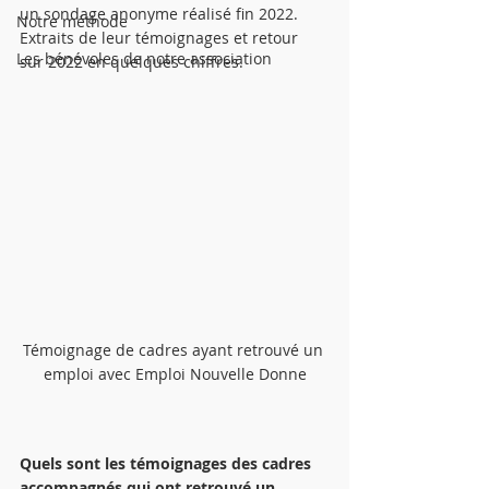
un sondage anonyme réalisé fin 2022. 
Notre méthode
Extraits de leur témoignages et retour 
Les bénévoles de notre association
sur 2022 en quelques chiffres.
Témoignage de cadres ayant retrouvé un 
emploi avec Emploi Nouvelle Donne
Quels sont les témoignages des cadres 
accompagnés qui ont retrouvé un 