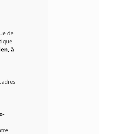
sue de 
tique 
ien, à 
cadres 
o-
tre 