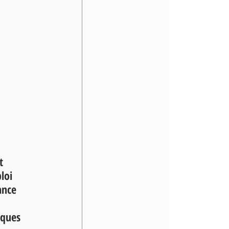
t 
loi 
ance 
iques 