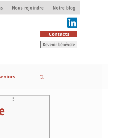
ns
Nous rejoindre
Notre blog
e
Contacts
Devenir bénévole
seniors
e