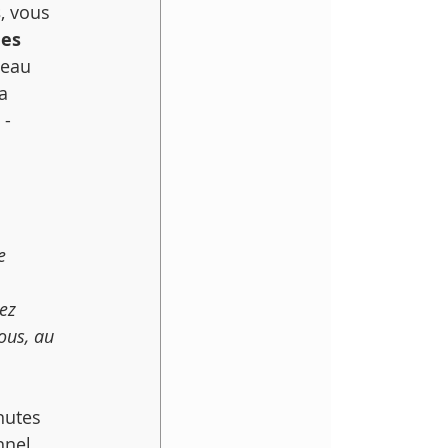
s
, vous 
es 
veau 
a 
 -
e 
ez 
ous, au 
nutes 
nel, 