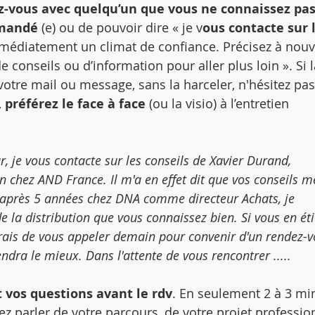
z-vous avec quelqu’un que vous ne connaissez pa
mandé
 (e) ou de pouvoir dire « je v
ous contacte sur l
mmédiatement un climat de confiance. Précisez à nou
de conseils ou d’information pour aller plus loin ». Si l
tre mail ou message, sans la harceler, n'hésitez pas
 
préférez le face à face
 (ou la visio) à l’entretien 
r, je vous contacte sur les conseils de Xavier Durand, 
 chez AND France. Il m'a en effet dit que vos conseils m
ar après 5 années chez DNA comme directeur Achats, je 
e la distribution que vous connaissez bien. Si vous en éti
rais de vous appeler demain pour convenir d'un rendez-v
dra le mieux. Dans l'attente de vous rencontrer .....
t vos questions avant le rdv
. En seulement 2 à 3 mi
ez parler de votre parcours, de votre projet profession