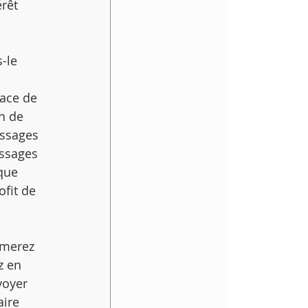
rêt 
-le 
ace de 
n de 
ssages 
essages 
que 
fit de 
rmerez 
z en 
voyer 
ire 