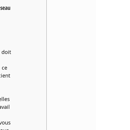
éseau 
 doit 
 ce 
ient 
lles 
vail 
 vous 