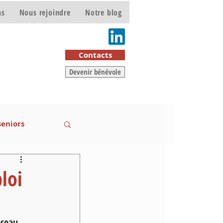
ns
Nous rejoindre
Notre blog
e
Contacts
Devenir bénévole
seniors
loi
éseau 