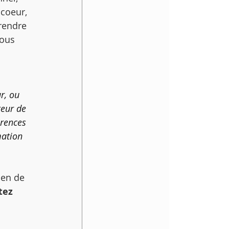
 coeur, 
rendre 
vous 
 
r, ou 
teur de 
érences 
mation 
ien de 
tez 