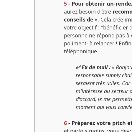
5 
- Pour obtenir un-rende
aurez besoin d'être 
recom
conseils de
 ». Cela crée i
votre objectif : "bénéficier 
personne ne répond pas à vo
poliment- à relancer ! Enfin,
téléphonique.
✅ Ex de mail : 
« Bonjou
responsable supply chain
seraient très utiles. C
m'intéresse au secteur d
d'accord, je me permett
moment qui vous convien
6
 - Préparez votre pitch e
et parfois moins, vous devr