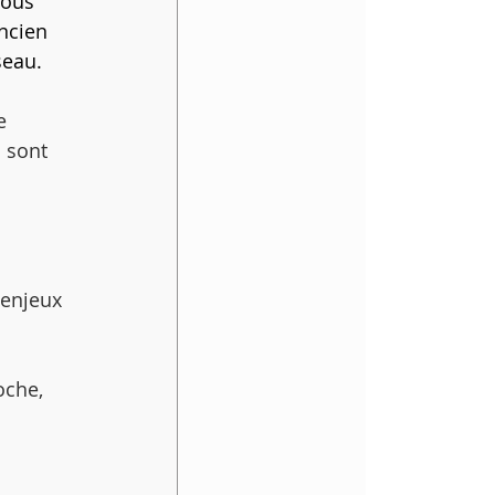
vous 
ncien 
seau.
e 
 sont 
 enjeux 
oche,