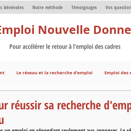
s bénévoles
Notre méthode
Témoignages
Vos questio
Emploi Nouvelle Donn
Pour accélérer le retour à l'emploi des cadres
nt
Le réseau et la recherche d'emploi
Emploi des 
otre méthode
Les bénévoles de notre association
ur réussir sa recherche d'emp
u
uver un emploi en répondant seulement aux annonces. Le r