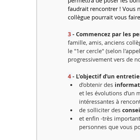
permettra de poser les bonn
faudrait rencontrer
! Vous 
collègue pourrait vous faire
3 
- Commencez par les pe
famille, amis, anciens collè
le "1er cercle" (selon l'ap
progressivement vers de no
4 
- L’objectif d’un entret
d’obtenir des 
informat
et les évolutions d’un 
intéressantes à rencon
de solliciter des 
consei
et enfin -très important
personnes
que vous po