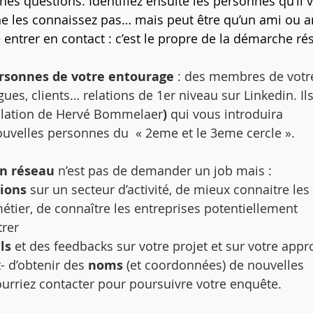
es questions. Identifiez ensuite les personnes qu’il 
ne les connaissez pas… mais peut être qu’un ami ou a
 entrer en contact : c’est le propre de la démarche ré
rsonnes de votre entourage
 : des membres de votr
gues, clients… relations de 1er niveau sur Linkedin. Ils
pellation de Hervé Bommelaer
)
 qui vous introduira 
uvelles personnes du  « 2eme et le 3eme cercle »
.
ien réseau
 n’est pas de demander un job mais :
ions
 sur un secteur d’activité, de mieux connaitre les
métier, de connaître les entreprises potentiellement 
trer
ls
 et des feedbacks sur votre projet et sur votre appr
- d’obtenir des 
noms
 (et coordonnées) de nouvelles 
urriez contacter pour poursuivre votre enquête.