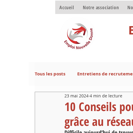
Accueil
Notre association
No
Tous les posts
Entretiens de recruteme
23 mai 2024
4 min de lecture
Le CV
Retrouver un emploi
N
10 Conseils po
grâce au résea
Difficile aujourd’hui de tro