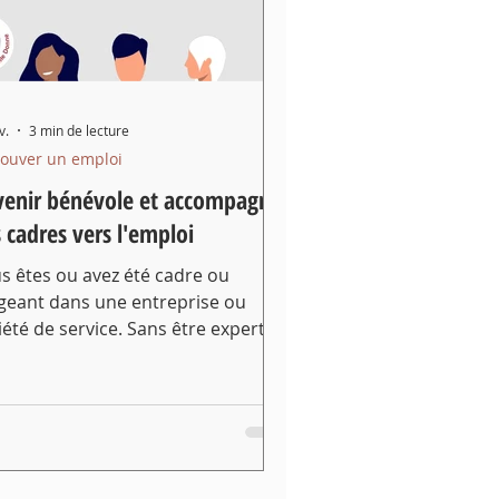
v.
3 min de lecture
rouver un emploi
enir bénévole et accompagner
 cadres vers l'emploi
s êtes ou avez été cadre ou
igeant dans une entreprise ou
iété de service. Sans être expert
bilan de compétences ou en
rutement, vous souhaitez donner
sens à votre temps et aider des
res qui ont besoin de sortir de la
itude et de retrouver un emploi !