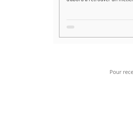
continuité du précédent, on 
passer à côté de certaines as
ou moteurs qui sont pourtant
garants de notre succès. Voici
pour avancer dans la clarifica
vos aspirations.
Pour rece