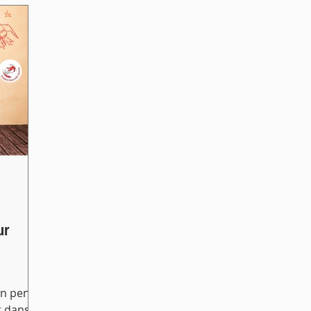
ur
on pense
 dans la