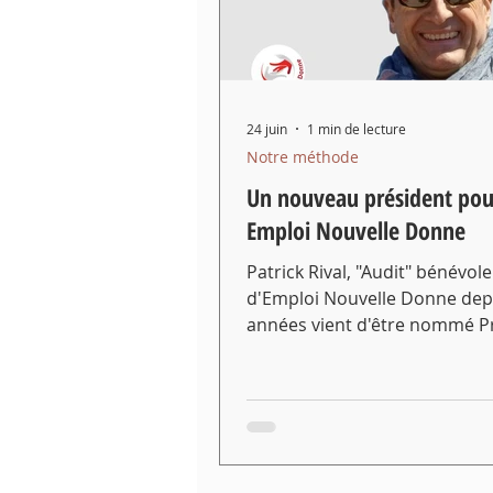
24 juin
1 min de lecture
Notre méthode
Un nouveau président pou
Emploi Nouvelle Donne
Patrick Rival, "Audit" bénévole
d'Emploi Nouvelle Donne dep
années vient d'être nommé P
de l'association. Comme tous 
accompagnants d'Emploi Nou
Donne, Patrick a l'expérience
management et une grande ..