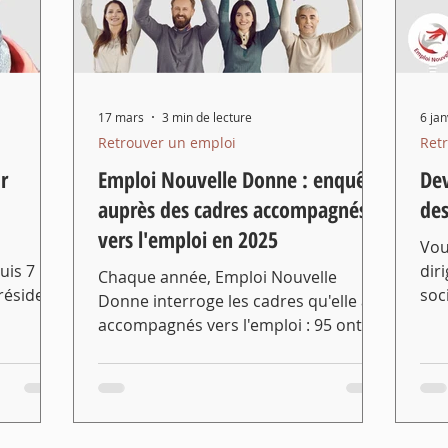
17 mars
3 min de lecture
6 jan
Retrouver un emploi
Ret
r
Emploi Nouvelle Donne : enquête
Dev
auprès des cadres accompagnés
des
vers l'emploi en 2025
Vou
uis 7
dir
Chaque année, Emploi Nouvelle
résident
soc
Donne interroge les cadres qu'elle a
les
en 
accompagnés vers l'emploi : 95 ont
velle
rec
exprimé leur satisfaction au cours de
 du
du 
cette enquête, 90 % nous
.
cad
recommandent autour d'eux et
sol
surtout 75 % on retrouvé un emploi.